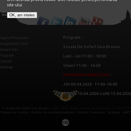
site-ului.
OK, am inteles
Program :
Pagina Principala
Inregistrare Cont
Scoala De Soferi Geo Brasov
Despre Noi
Program
Luni - Joi 11:00 - 18:00
Contact
Vineri 11:00 - 16:00
Sitemap
PROGRAM SARBATORI
:
JOI 09.04.2026 11:00-16:00
VINERI 10.04.2026-LUNI 13.04
©
Scoala De Soferi Geo Brasov
, 2006 - 2026. Toate drepturile rezervate. | 1.18.10.18
Termeni si conditii
·
Politica de confidentialitate
·
Politica Cookie-uri
·
Sitemap
·
ANPC