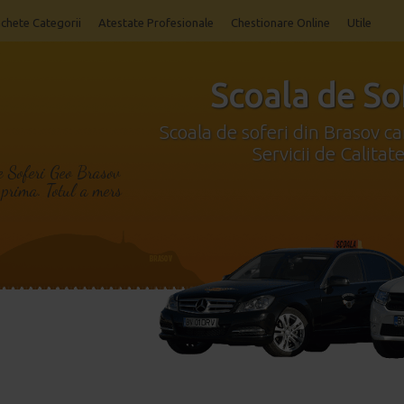
chete Categorii
Atestate Profesionale
Chestionare Online
Utile
Scoala de So
Scoala de soferi din Brasov ca
Servicii de Calitat
de Soferi Geo Brasov
 prima. Totul a mers