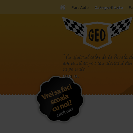
Parc Auto
Categorii Auto
Pa
" Cu ajutorul celor de la Scoala 
am reusit sa-mi iau atestatul din
ca pe roate. "
ION D.