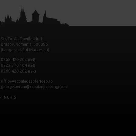
Str. Dr. Al. Davilla, Nr. 1
Brasov, Romania, 500086
(Langa spitalul Marzescu)
0268 420 202
(tel)
0722 370 164
(tel)
0268 420 202
(fax)
office@scoaladesoferigeo.ro
george.avram@scoaladesoferigeo.ro
.2026 INCHIS