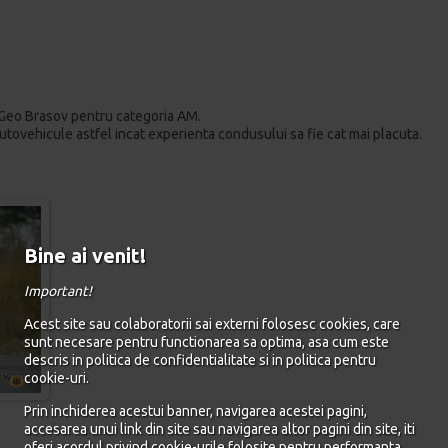
i Geo Brasov pentru categoria AM.
autovehicule astfel incat experienta condusului sa fie cat mai placuta.
Bine ai venit!
Important!
Acest site sau colaboratorii sai externi folosesc cookies, care
sunt necesare pentru functionarea sa optima, asa cum este
descris in politica de confidentialitate si in politica pentru
cookie-uri.
Prin inchiderea acestui banner, navigarea acestei pagini,
accesarea unui link din site sau navigarea altor pagini din site, iti
oferi acordul privind cookie-urile folosite pentru performanta