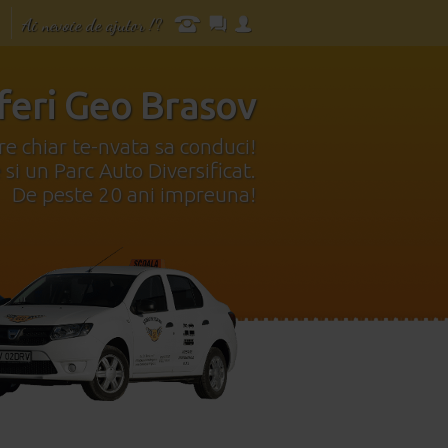
Ai nevoie de ajutor !?
feri Geo Brasov
re chiar te-nvata sa conduci!
e si un Parc Auto Diversificat.
De peste 20 ani impreuna!