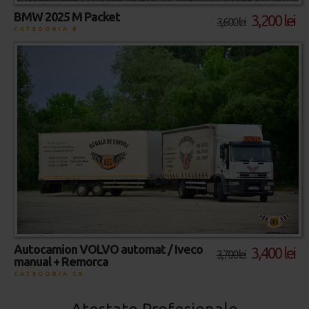
BMW 2025 M Packet
3,200 lei
3,600 lei
CATEGORIA B
Autocamion VOLVO automat / Iveco
3,400 lei
3,700 lei
manual + Remorca
CATEGORIA CE