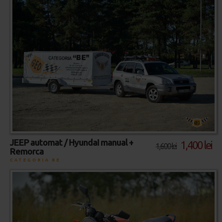
JEEP automat / HyundaI manual +
1,400 lei
1,600 lei
Remorca
CATEGORIA BE