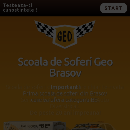
Testeaza-ti
START
cunostintele !
Scoala de Soferi Geo
Brasov
Important!
Prima scoala de soferi din Brasov
care va ofera categoria BE.