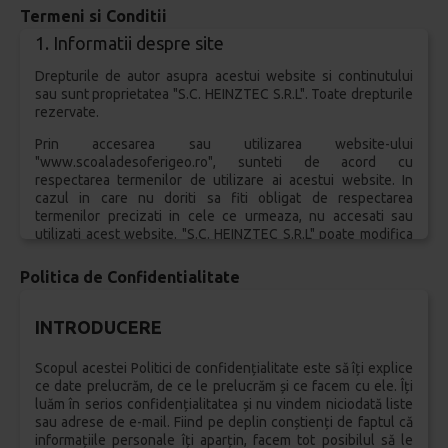
Termeni si Conditii
1. Informatii despre site
Drepturile de autor asupra acestui website si continutului
sau sunt proprietatea "S.C. HEINZTEC S.R.L". Toate drepturile
rezervate.
Prin accesarea sau utilizarea website-ului
"www.scoaladesoferigeo.ro", sunteti de acord cu
respectarea termenilor de utilizare ai acestui website. In
cazul in care nu doriti sa fiti obligat de respectarea
termenilor precizati in cele ce urmeaza, nu accesati sau
utilizati acest website. "S.C. HEINZTEC S.R.L" poate modifica
Termenii in orice moment si astfel de modificari isi vor
produce efectele imediat dupa postarea acestora pe acest
Politica de Confidentialitate
website.
2. Proprietatea Intelectuala
INTRODUCERE
Continutul si design-ul "www.scoaladesoferigeo.ro", inclusiv
Scopul acestei Politici de confidențialitate este să îți explice
look&feel-ul acestuia si bazele de date accesibile prin
ce date prelucrăm, de ce le prelucrăm și ce facem cu ele. Îți
intermediul sau, sunt proprietatea "S.C. HEINZTEC S.R.L", si
luăm în serios confidențialitatea și nu vindem niciodată liste
sunt protejate prin legislatia romana in vigoare cu privire la
sau adrese de e-mail. Fiind pe deplin conștienți de faptul că
drepturile de autor si drepturile conexe. In cazul informatiilor
informațiile personale îți aparțin, facem tot posibilul să le
si continutului postat de terte parti ori parteneri pe site-ul