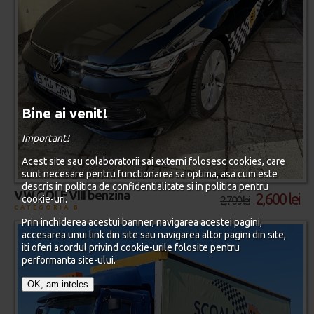
Bine ai venit!
Important!
Acest site sau colaboratorii sai externi folosesc cookies, care
sunt necesare pentru functionarea sa optima, asa cum este
descris in politica de confidentialitate si in politica pentru
VW GOLF VIII benzina
2,600 lei
cookie-uri.
2,700 lei
CATEGORIA B
Prin inchiderea acestui banner, navigarea acestei pagini,
accesarea unui link din site sau navigarea altor pagini din site,
iti oferi acordul privind cookie-urile folosite pentru
performanta site-ului.
OK, am inteles