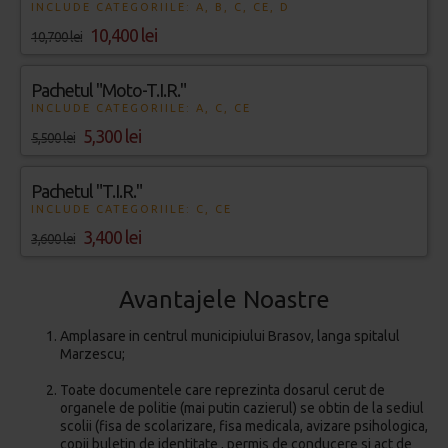
INCLUDE CATEGORIILE: A, B, C, CE, D
10,400 lei
10,700 lei
Pachetul "Moto-T.I.R."
INCLUDE CATEGORIILE: A, C, CE
5,300 lei
5,500 lei
Pachetul "T.I.R."
INCLUDE CATEGORIILE: C, CE
3,400 lei
3,600 lei
Avantajele Noastre
Amplasare in centrul municipiului Brasov, langa spitalul
Marzescu;
Toate documentele care reprezinta dosarul cerut de
organele de politie (mai putin cazierul) se obtin de la sediul
scolii (fisa de scolarizare, fisa medicala, avizare psihologica,
copii buletin de identitate , permis de conducere si act de