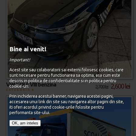
Bine ai venit!
Important!
Acest site sau colaboratorii sai externi folosesc cookies, care
sunt necesare pentru functionarea sa optima, asa cum este
descris in politica de confidentialitate si in politica pentru
VW GOLF VIII benzina
2,600 lei
cookie-uri.
2,700 lei
CATEGORIA B
Prin inchiderea acestui banner, navigarea acestei pagini,
accesarea unui link din site sau navigarea altor pagini din site,
iti oferi acordul privind cookie-urile folosite pentru
performanta site-ului.
OK, am inteles