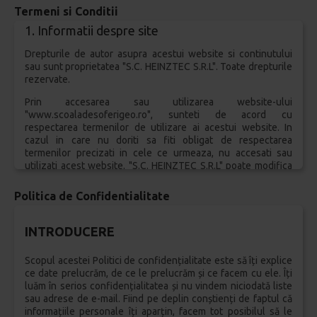
Termeni si Conditii
1. Informatii despre site
Drepturile de autor asupra acestui website si continutului
sau sunt proprietatea "S.C. HEINZTEC S.R.L". Toate drepturile
rezervate.
Prin accesarea sau utilizarea website-ului
"www.scoaladesoferigeo.ro", sunteti de acord cu
respectarea termenilor de utilizare ai acestui website. In
cazul in care nu doriti sa fiti obligat de respectarea
termenilor precizati in cele ce urmeaza, nu accesati sau
utilizati acest website. "S.C. HEINZTEC S.R.L" poate modifica
Termenii in orice moment si astfel de modificari isi vor
produce efectele imediat dupa postarea acestora pe acest
Politica de Confidentialitate
website.
2. Proprietatea Intelectuala
INTRODUCERE
Continutul si design-ul "www.scoaladesoferigeo.ro", inclusiv
Scopul acestei Politici de confidențialitate este să îți explice
look&feel-ul acestuia si bazele de date accesibile prin
ce date prelucrăm, de ce le prelucrăm și ce facem cu ele. Îți
intermediul sau, sunt proprietatea "S.C. HEINZTEC S.R.L", si
luăm în serios confidențialitatea și nu vindem niciodată liste
sunt protejate prin legislatia romana in vigoare cu privire la
sau adrese de e-mail. Fiind pe deplin conștienți de faptul că
drepturile de autor si drepturile conexe. In cazul informatiilor
informațiile personale îți aparțin, facem tot posibilul să le
si continutului postat de terte parti ori parteneri pe site-ul