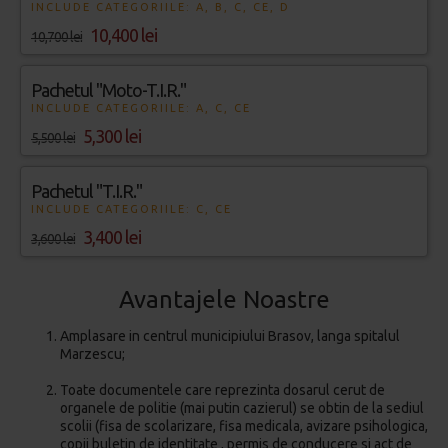
INCLUDE CATEGORIILE: A, B, C, CE, D
10,400 lei
10,700 lei
Pachetul "Moto-T.I.R."
INCLUDE CATEGORIILE: A, C, CE
5,300 lei
5,500 lei
Pachetul "T.I.R."
INCLUDE CATEGORIILE: C, CE
3,400 lei
3,600 lei
Avantajele Noastre
Amplasare in centrul municipiului Brasov, langa spitalul
Marzescu;
Toate documentele care reprezinta dosarul cerut de
organele de politie (mai putin cazierul) se obtin de la sediul
scolii (fisa de scolarizare, fisa medicala, avizare psihologica,
copii buletin de identitate , permis de conducere si act de