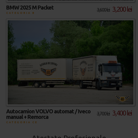
BMW 2025 M Packet
3,200 lei
3,600 lei
CATEGORIA B
Autocamion VOLVO automat / Iveco
3,400 lei
3,700 lei
manual + Remorca
CATEGORIA CE