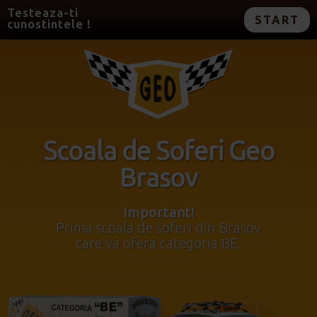
Testeaza-ti
START
cunostintele !
Scoala de Soferi Geo
Brasov
Important!
Prima scoala de soferi din Brasov
care va ofera categoria BE.