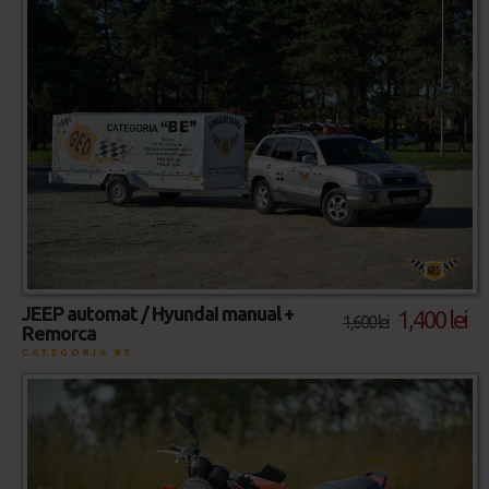
JEEP automat / HyundaI manual +
1,400 lei
1,600 lei
Remorca
CATEGORIA BE