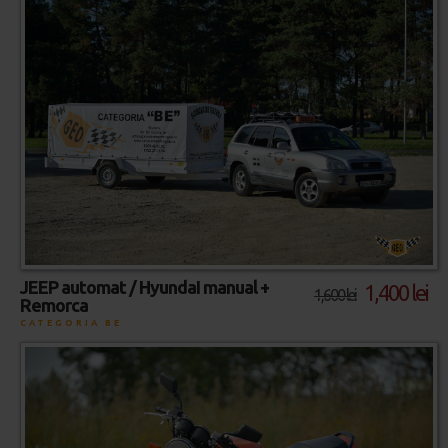
JEEP automat / HyundaI manual +
1,400 lei
1,600 lei
Remorca
CATEGORIA BE