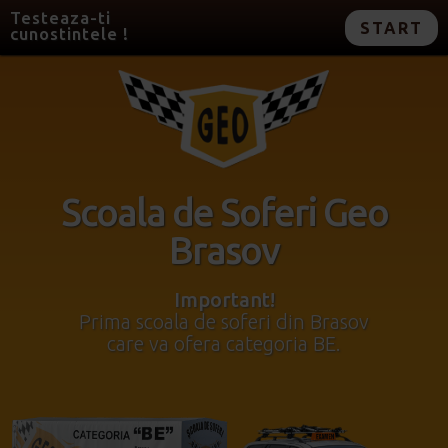
Testeaza-ti
START
cunostintele !
Scoala de Soferi Geo
Brasov
Important!
Prima scoala de soferi din Brasov
care va ofera categoria BE.