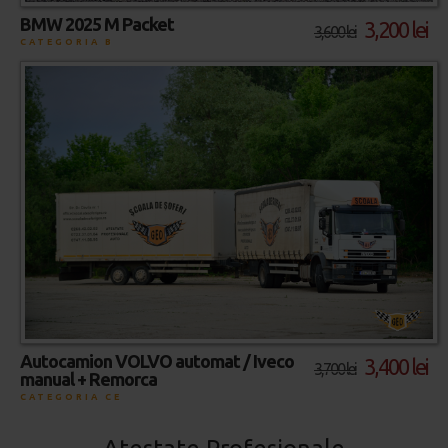
BMW 2025 M Packet
3,200 lei
3,600 lei
CATEGORIA B
Autocamion VOLVO automat / Iveco
3,400 lei
3,700 lei
manual + Remorca
CATEGORIA CE