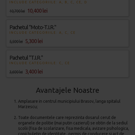
INCLUDE CATEGORIILE: A, B, C, CE, D
10,400 lei
10,700 lei
Pachetul "Moto-T.I.R."
INCLUDE CATEGORIILE: A, C, CE
5,300 lei
5,500 lei
Pachetul "T.I.R."
INCLUDE CATEGORIILE: C, CE
3,400 lei
3,600 lei
Avantajele Noastre
Amplasare in centrul municipiului Brasov, langa spitalul
Marzescu;
Toate documentele care reprezinta dosarul cerut de
organele de politie (mai putin cazierul) se obtin de la sediul
scolii (fisa de scolarizare, fisa medicala, avizare psihologica,
copii buletin de identitate , permis de conducere si act de