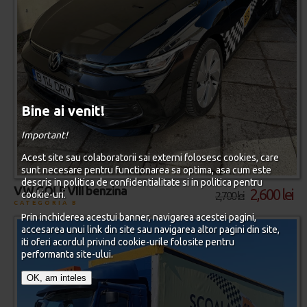
Bine ai venit!
Important!
Acest site sau colaboratorii sai externi folosesc cookies, care
sunt necesare pentru functionarea sa optima, asa cum este
descris in politica de confidentialitate si in politica pentru
VW GOLF VIII benzina
2,600 lei
cookie-uri.
2,700 lei
CATEGORIA B
Prin inchiderea acestui banner, navigarea acestei pagini,
accesarea unui link din site sau navigarea altor pagini din site,
iti oferi acordul privind cookie-urile folosite pentru
performanta site-ului.
OK, am inteles