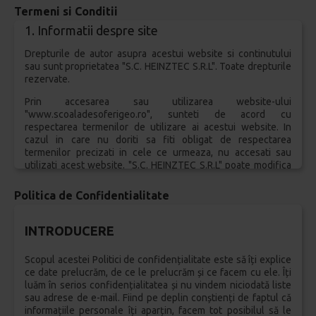
Termeni si Conditii
1. Informatii despre site
Drepturile de autor asupra acestui website si continutului
sau sunt proprietatea "S.C. HEINZTEC S.R.L". Toate drepturile
rezervate.
Prin accesarea sau utilizarea website-ului
"www.scoaladesoferigeo.ro", sunteti de acord cu
respectarea termenilor de utilizare ai acestui website. In
cazul in care nu doriti sa fiti obligat de respectarea
termenilor precizati in cele ce urmeaza, nu accesati sau
utilizati acest website. "S.C. HEINZTEC S.R.L" poate modifica
Termenii in orice moment si astfel de modificari isi vor
produce efectele imediat dupa postarea acestora pe acest
Politica de Confidentialitate
website.
2. Proprietatea Intelectuala
INTRODUCERE
Continutul si design-ul "www.scoaladesoferigeo.ro", inclusiv
Scopul acestei Politici de confidențialitate este să îți explice
look&feel-ul acestuia si bazele de date accesibile prin
ce date prelucrăm, de ce le prelucrăm și ce facem cu ele. Îți
intermediul sau, sunt proprietatea "S.C. HEINZTEC S.R.L", si
luăm în serios confidențialitatea și nu vindem niciodată liste
sunt protejate prin legislatia romana in vigoare cu privire la
sau adrese de e-mail. Fiind pe deplin conștienți de faptul că
drepturile de autor si drepturile conexe. In cazul informatiilor
informațiile personale îți aparțin, facem tot posibilul să le
si continutului postat de terte parti ori parteneri pe site-ul