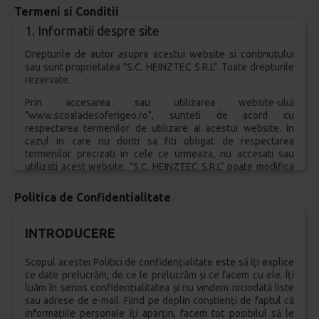
Termeni si Conditii
1. Informatii despre site
Drepturile de autor asupra acestui website si continutului
sau sunt proprietatea "S.C. HEINZTEC S.R.L". Toate drepturile
rezervate.
Prin accesarea sau utilizarea website-ului
"www.scoaladesoferigeo.ro", sunteti de acord cu
respectarea termenilor de utilizare ai acestui website. In
cazul in care nu doriti sa fiti obligat de respectarea
termenilor precizati in cele ce urmeaza, nu accesati sau
utilizati acest website. "S.C. HEINZTEC S.R.L" poate modifica
Termenii in orice moment si astfel de modificari isi vor
produce efectele imediat dupa postarea acestora pe acest
Politica de Confidentialitate
website.
2. Proprietatea Intelectuala
INTRODUCERE
Continutul si design-ul "www.scoaladesoferigeo.ro", inclusiv
Scopul acestei Politici de confidențialitate este să îți explice
look&feel-ul acestuia si bazele de date accesibile prin
ce date prelucrăm, de ce le prelucrăm și ce facem cu ele. Îți
intermediul sau, sunt proprietatea "S.C. HEINZTEC S.R.L", si
luăm în serios confidențialitatea și nu vindem niciodată liste
sunt protejate prin legislatia romana in vigoare cu privire la
sau adrese de e-mail. Fiind pe deplin conștienți de faptul că
drepturile de autor si drepturile conexe. In cazul informatiilor
informațiile personale îți aparțin, facem tot posibilul să le
si continutului postat de terte parti ori parteneri pe site-ul