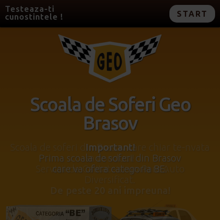
Testeaza-ti
START
cunostintele !
Scoala de Soferi Geo
Brasov
Important!
Prima scoala de soferi din Brasov
care va ofera categoria BE.