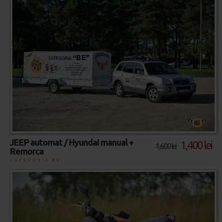
JEEP automat / HyundaI manual +
1,400 lei
1,600 lei
Remorca
CATEGORIA BE