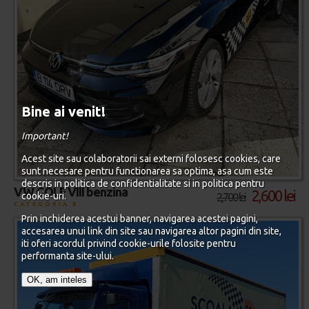
Bine ai venit!
Important!
Acest site sau colaboratorii sai externi folosesc cookies, care
sunt necesare pentru functionarea sa optima, asa cum este
descris in politica de confidentialitate si in politica pentru
VW GOLF VIII benzina
2,600 lei
cookie-uri.
2,700 lei
CATEGORIA B
Prin inchiderea acestui banner, navigarea acestei pagini,
accesarea unui link din site sau navigarea altor pagini din site,
iti oferi acordul privind cookie-urile folosite pentru
performanta site-ului.
OK, am inteles