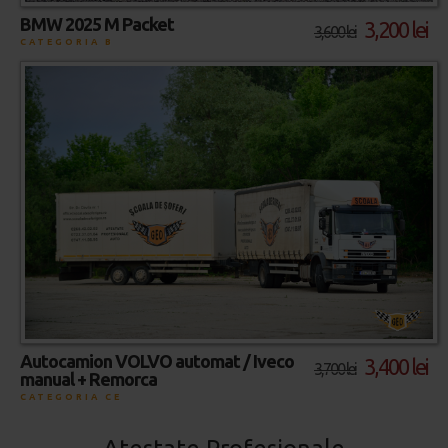
BMW 2025 M Packet
3,200 lei
3,600 lei
CATEGORIA B
Autocamion VOLVO automat / Iveco
3,400 lei
3,700 lei
manual + Remorca
CATEGORIA CE