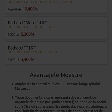
INCLUDE CATEGORIILE: A, B, C, CE, D
10,400 lei
10,700 lei
Pachetul "Moto-T.I.R."
INCLUDE CATEGORIILE: A, C, CE
5,300 lei
5,500 lei
Pachetul "T.I.R."
INCLUDE CATEGORIILE: C, CE
3,400 lei
3,600 lei
Avantajele Noastre
Amplasare in centrul municipiului Brasov, langa spitalul
Marzescu;
Toate documentele care reprezinta dosarul cerut de
organele de politie (mai putin cazierul) se obtin de la sediul
scolii (fisa de scolarizare, fisa medicala, avizare psihologica,
copii buletin de identitate , permis de conducere si act de